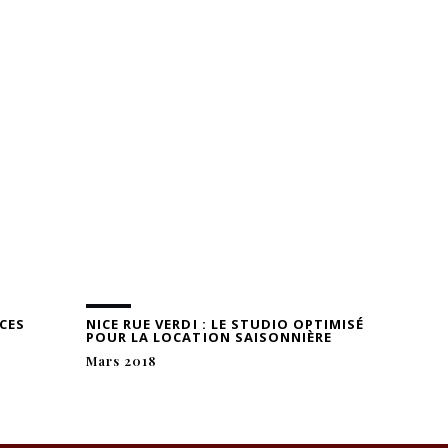
ÈCES
NICE RUE VERDI : LE STUDIO OPTIMISÉ
BD CARN
POUR LA LOCATION SAISONNIÈRE
PRÊT À 
Mars 2018
Juin 201