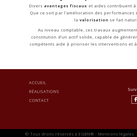
Divers
avantages fiscaux
et aides contribuent à
Que ce soit par l’amélioration des performances
la
valorisation
se fait natur
Au niveau comptable, ces travaux augmenten
constitution d’un actif solide, capable de génére
compétents aide à prioriser les interventions et à m
ACCUEIL
Sui
RÉALISATIONS
CONTACT
© Tous droits réservés à EGBN® -
Mentions légales