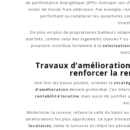
de performance énergétique (DPE). Anticiper ces c
éviter de lourds frais ultérieurs. Par exemple, ren
performant ou remplacer les ouvertures son
inves
De plus en plus de propriétaires bailleurs adapt
marchés, comme celui des logements classés F ou G
proactive contribue fortement à la
valorisation
marc
Travaux d’amélioration
renforcer la re
Une fois les bases posées, orienter la
straté
d’amélioration
devient primordial. Ces inter
rentabilité locative
, mais aussi de justifier
exi
Moderniser la cuisine, refaire la salle de bains o
améliorations les plus appréciées. Ce type d’inve
locataires
, limite le turnover et réduit les péri